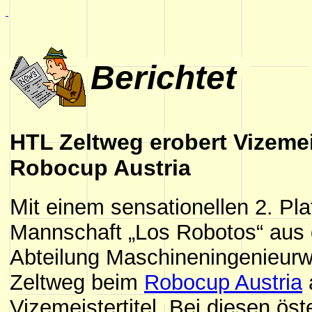
Berichtet
HTL Zeltweg erobert Vizemeis
Robocup Austria
M
it einem sensationellen 2. Pla
Mannschaft „Los Robotos“ aus 
Abteilung Maschineningenieur
Zeltweg beim
Robocup Austria
Vizemeistertitel. Bei diesen öst